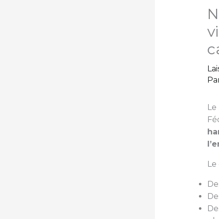
N
v
c
La
Pa
Le 
Fé
ha
l’
Le 
De
De
De