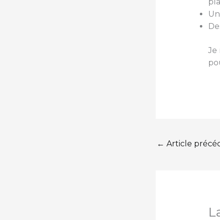
pla
Un
Des
Je
pou
←
Article précé
L