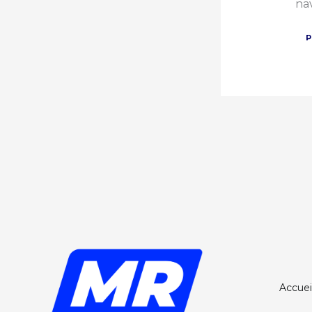
na
Accuei