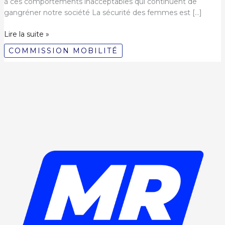
à ces comportements inacceptables qui continuent de
gangréner notre société La sécurité des femmes est […]
Harcèlement
Lire la suite »
sexuel
COMMISSION MOBILITÉ
dans
les
transports
publics